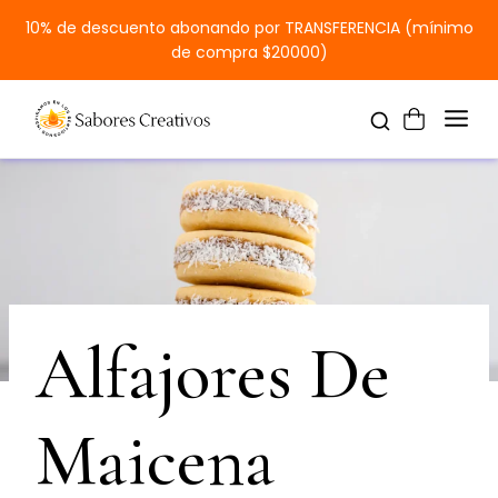
10% de descuento abonando por TRANSFERENCIA (mínimo
de compra $20000)
Alfajores De
Maicena