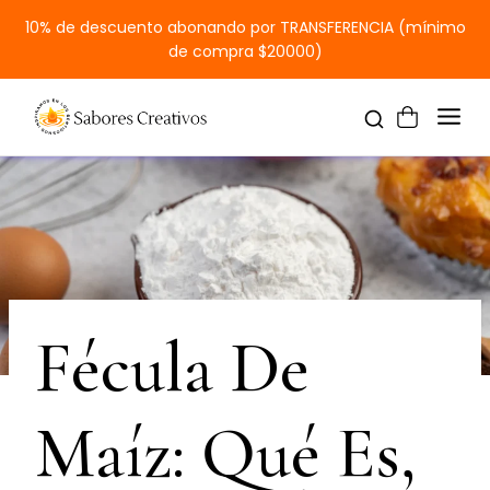
10% de descuento abonando por TRANSFERENCIA (mínimo
de compra $20000)
Fécula De
Maíz: Qué Es,