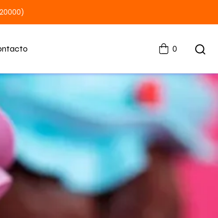
$20000)
ontacto
0