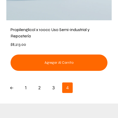
Propilenglicol x 100cc Uso Semi-industrial y
Repostería
$
8,213.00
Agregar Al Carrito
←
1
2
3
4