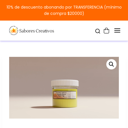
10% de descuento abonando por TRANSFERENCIA (mínimo
de compra $20000)