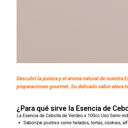
Descubrí la pureza y el aroma natural de nuestra E
preparaciones gourmet. Su delicado sabor eleva tu
¿Para qué sirve la Esencia de Ceb
La Esencia de Cebolla de Verdeo x 100cc Uso Semi-indust
Saborizar postres como helados, tortas, cookies, al