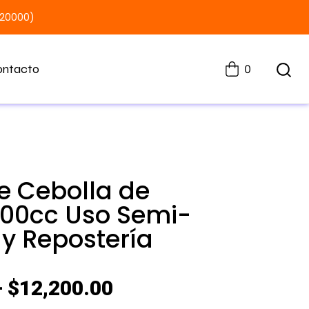
$20000)
ontacto
0
e Cebolla de
100cc Uso Semi-
 y Repostería
–
$
12,200.00