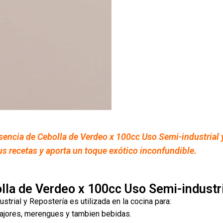
sencia de Cebolla de Verdeo x 100cc Uso Semi-industrial y
s recetas y aporta un toque exótico inconfundible.
olla de Verdeo x 100cc Uso Semi-industr
rial y Repostería es utilizada en la cocina para:
fajores, merengues y tambien bebidas.