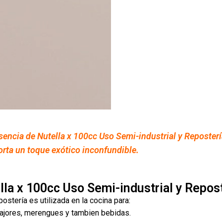
sencia de Nutella x 100cc Uso Semi-industrial y Reposterí
orta un toque exótico inconfundible.
lla x 100cc Uso Semi-industrial y Repos
stería es utilizada en la cocina para:
fajores, merengues y tambien bebidas.