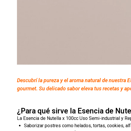
Descubrí la pureza y el aroma natural de nuestra E
gourmet. Su delicado sabor eleva tus recetas y ap
¿Para qué sirve la Esencia de Nute
La Esencia de Nutella x 100cc Uso Semi-industrial y Repo
Saborizar postres como helados, tortas, cookies, al