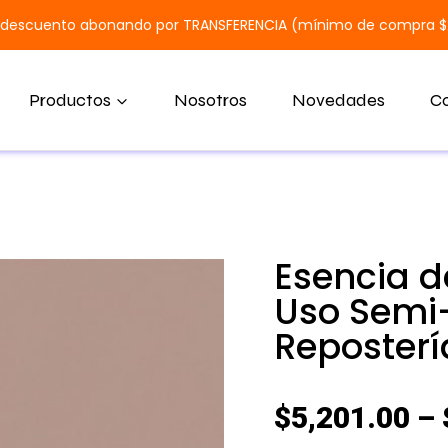
 descuento abonando por TRANSFERENCIA (mínimo de compra 
Productos
Nosotros
Novedades
C
Esencia d
Uso Semi-
Reposterí
$
5,201.00
–