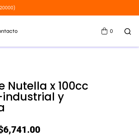
$20000)
ontacto
0
e Nutella x 100cc
industrial y
a
$
6,741.00