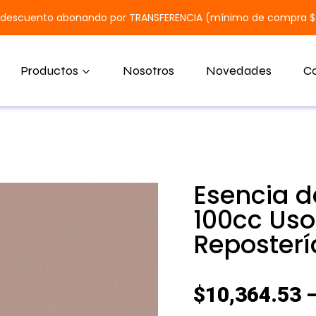
 descuento abonando por TRANSFERENCIA (mínimo de compra 
Productos
Nosotros
Novedades
C
Esencia de
100cc Uso
Reposterí
$
10,364.53