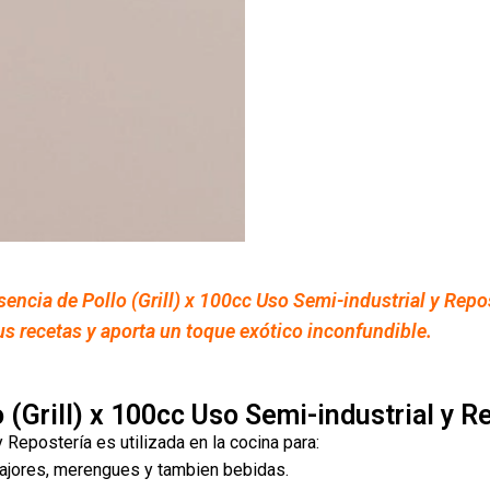
sencia de Pollo (Grill) x 100cc Uso Semi-industrial y Repos
s recetas y aporta un toque exótico inconfundible.
 (Grill) x 100cc Uso Semi-industrial y R
 Repostería es utilizada en la cocina para:
fajores, merengues y tambien bebidas.