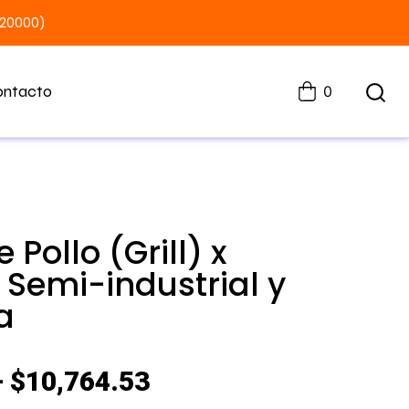
$20000)
ontacto
0
 Pollo (Grill) x
 Semi-industrial y
a
–
$
10,764.53