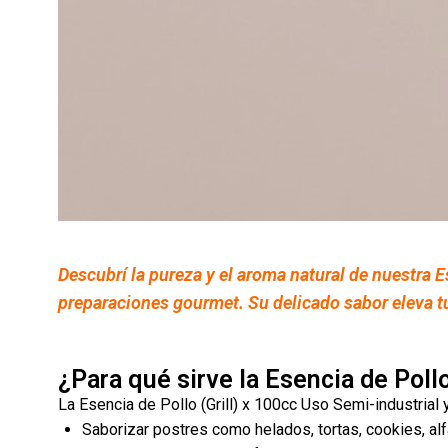
Descubrí la pureza y el aroma natural de nuestra E
preparaciones gourmet. Su delicado sabor eleva tu
¿Para qué sirve la Esencia de Pollo
La Esencia de Pollo (Grill) x 100cc Uso Semi-industrial y
Saborizar postres como helados, tortas, cookies, al