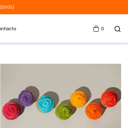
$20000)
ontacto
0